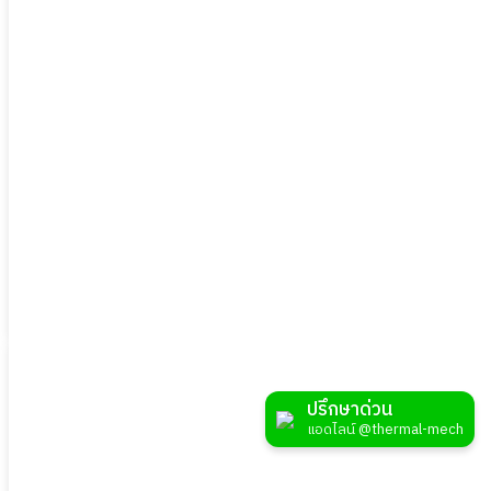
Nitrile Glove S2-EN325-304
ปรึกษาด่วน
แอดไลน์ @thermal-mech