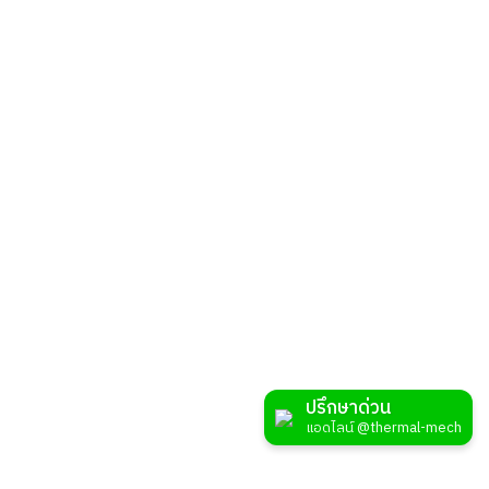
วีดีโอ
ปรึกษาด่วน
สินค้าที่
แอดไลน์ @thermal-mech