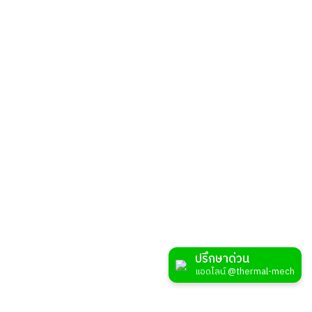
T
ปรึกษาด่วน
แอดไลน์ @thermal-mech