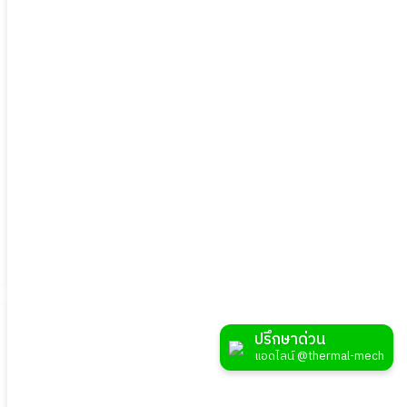
ดูสินค้า
งานเชื่อมชิ้นงานขนาดใหญ่
ปรึกษาด่วน
แอดไลน์ @thermal-mech