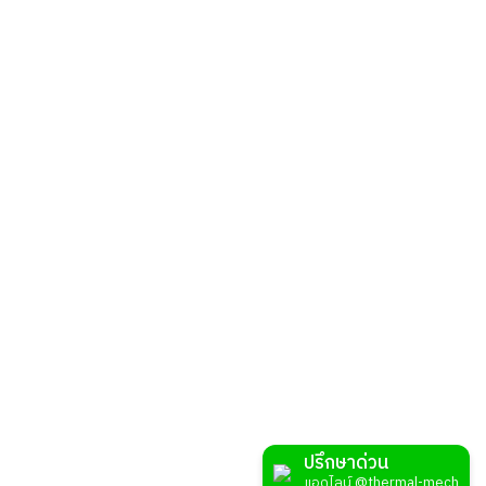
T
ปรึกษาด่วน
แอดไลน์ @thermal-mech