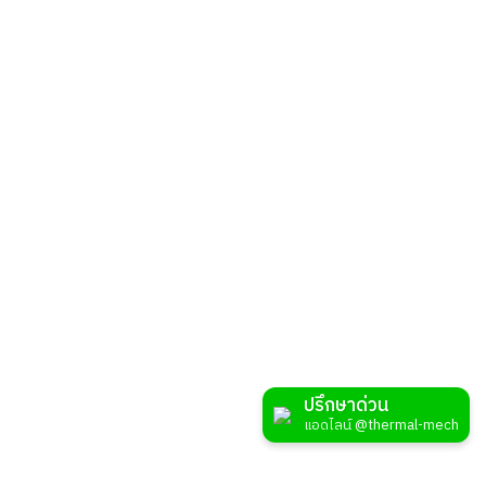
ปรึกษาด่วน
แอดไลน์ @thermal-mech